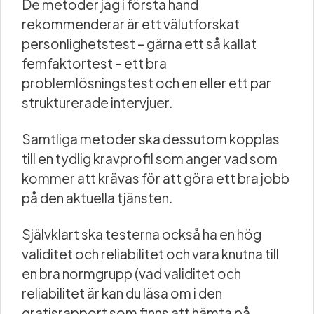
De metoder jag i första hand
rekommenderar är ett välutforskat
personlighetstest – gärna ett så kallat
femfaktortest – ett bra
problemlösningstest och en eller ett par
strukturerade intervjuer.
Samtliga metoder ska dessutom kopplas
till en tydlig kravprofil som anger vad som
kommer att krävas för att göra ett bra jobb
på den aktuella tjänsten.
Självklart ska testerna också ha en hög
validitet och reliabilitet och vara knutna till
en bra normgrupp (vad validitet och
reliabilitet är kan du läsa om i den
gratisrapport som finns att hämta på