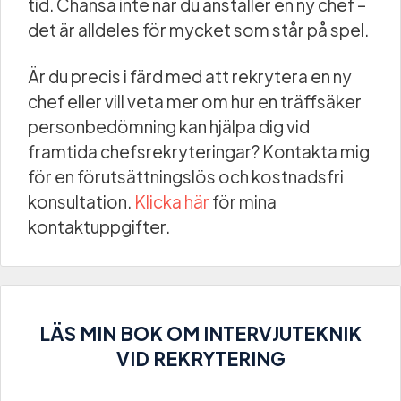
tid. Chansa inte när du anställer en ny chef –
det är alldeles för mycket som står på spel.
Är du precis i färd med att rekrytera en ny
chef eller vill veta mer om hur en träffsäker
personbedömning kan hjälpa dig vid
framtida chefsrekryteringar? Kontakta mig
för en förutsättningslös och kostnadsfri
konsultation.
Klicka här
för mina
kontaktuppgifter.
LÄS MIN BOK OM INTERVJUTEKNIK
VID REKRYTERING