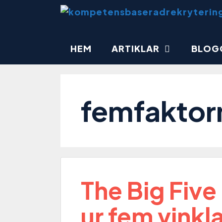
HEM
ARTIKLAR
BLOG
femfaktor
The Big Five
ur fem vinkl