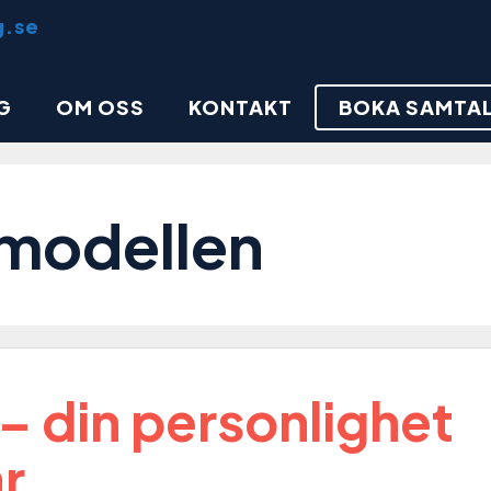
G
OM OSS
KONTAKT
BOKA SAMTA
modellen
 – din personlighet
ar